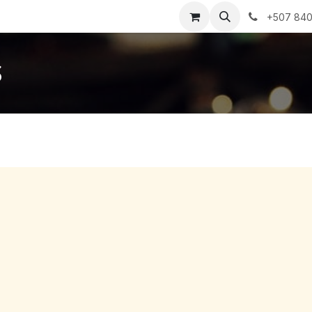
s
Precios
Sobre nosotros
Contáctanos
+507 840
s